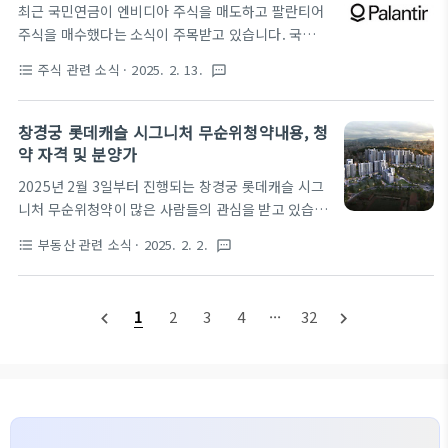
최근 국민연금이 엔비디아 주식을 매도하고 팔란티어
될 주요 내용과 증시에 미칠 영향을 심층적으로 분석
주식을 매수했다는 소식이 주목받고 있습니다. 국민연
해 보겠습니다.FOMC 회의의 주요 논의 내용FOMC
금은 안정성과 성장 가능성을 고려하여 투자 포트폴리
회의는 미국 경제의 통화정책을 결정하는 중요한 자리
주식 관련 소식
· 2025. 2. 13.
format_list_bulleted
textsms
오를 조정하는 기관으로, 이번 결정은 팔란티어의 미
입니다. 이번 3월 회의에서는 다음과 같은 주제가 논
래 가치에 대한 긍정적인 신호로 해석될 수 있습니다.
의될 것으로 보입니다. 금리 정책: 연준은 기준금리를
이번 국민연금의 결정은 팔란티어가 AI와 빅데이터 분
창경궁 롯데캐슬 시그니처 무순위청약내용, 청
동결할 가능성이 높지만, 인플레이션 둔화와 고용 시
석 시장에서 중요한 위치를 차지하고 있음을 보여주는
약 자격 및 분양가
장 약세를 고려해 금리 인하 ..
데, 이러한 배경에서 팔란티어의 주요 사업 내용, 미래
2025년 2월 3일부터 진행되는 창경궁 롯데캐슬 시그
가치, 그리고 주가 변화를 소제목 형식으로 자세히 살
니처 무순위청약이 많은 사람들의 관심을 받고 있습니
펴보겠습니다.팔란티어의 주요 사업내용팔란티어는
다. 이번 청약은 부적격세대 또는 중복청약으로 발생
데이터 분석 소프트웨어를 제공하는 기업으로, 정부
부동산 관련 소식
· 2025. 2. 2.
format_list_bulleted
textsms
한 84㎡ 타입 잔여 45 가구를 대상으로 하며, 서울시
및 민간 기업을 대상으로 한 데이터 플랫폼 서비스를
성북구 삼선동 2가에 위치한 대단지입니다. 본 글에서
제공합니다.주요 제품으로는 Gotham과 Foundry
는 창경궁 롯데캐슬 청약 자격, 분양가, 청약 일정 등
가 있으며, 각각 정부와 군사기관, 상업적 고객..
1
2
3
4
···
32
navigate_before
navigate_next
을 자세히 정리해보겠습니다. 청약 모집 내용청약 대
상 부적격세대 또는 중복청약으로 발생한 84㎡ 타입
잔여 45 가구. 전매제한은 당첨자 발표일로부터 1년
이며, 실거주 의무기간은 없습니다. 84㎡의 청약 당시
경쟁률이 22:1의 높은 경쟁률을 보였던 곳으로 무순위
청약에는 더 높은 경쟁률을 보이지 않을까 예상됩니