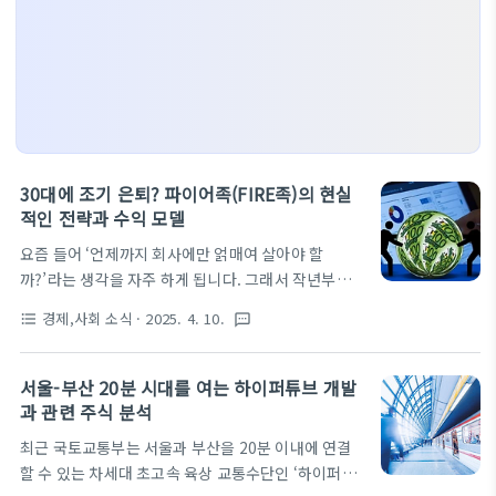
30대에 조기 은퇴? 파이어족(FIRE족)의 현실
적인 전략과 수익 모델
요즘 들어 ‘언제까지 회사에만 얽매여 살아야 할
까?’라는 생각을 자주 하게 됩니다. 그래서 작년부터
조기 은퇴, 특히 FIRE(Financial Independence,
경제,사회 소식
· 2025. 4. 10.
format_list_bulleted
textsms
Retire Early)라는 개념에 관심을 갖게 되었습니
다. 처음엔 ‘나와는 상관없는 이야기’ 같았지만, 실제
로 공부하고 작은 실천을 시작해 보니 파이어족이란
서울-부산 20분 시대를 여는 하이퍼튜브 개발
게 단순한 꿈이 아니라, 충분히 현실이 될 수 있는 전략
과 관련 주식 분석
이라는 걸 알게 되었습니다. 오늘은 저처럼 파이어족
최근 국토교통부는 서울과 부산을 20분 이내에 연결
에 관심 있는 분들을 위해 현실 가능한 전략과 수익 구
할 수 있는 차세대 초고속 육상 교통수단인 ‘하이퍼튜
조를 소개해보려고 합니다. 🔥 파이어족이란?FIRE