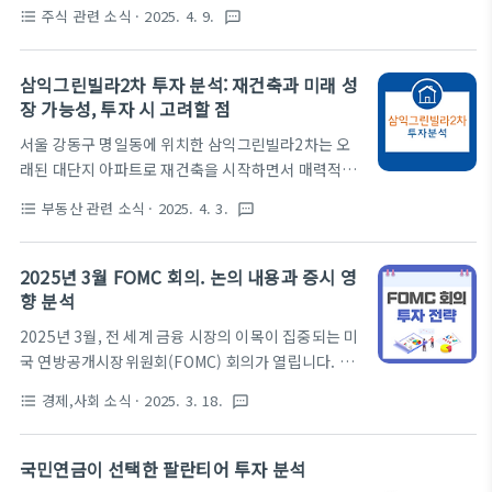
브’의 핵심 기술 개발에 본격 착수한다고 발표했습니
는 말 그대로 경제적 독립과 조기 은퇴를 뜻합니다.회
주식 관련 소식
· 2025. 4. 9.
format_list_bulleted
textsms
다. 하이퍼튜브는 진공에 가까운 아진공(0.001~0.01
사에 의존하지 않고도 생활할 수 있는 자산을 만들어,
기압) 튜브 속에서 자기부상 기술을 활용하여 열차를
스스로 인생의 속도와 방향을 결정하는 삶이죠.파이어
띄우고, 전자기력을 이용해 초고속으로 이동시키는 미
삼익그린빌라2차 투자 분석: 재건축과 미래 성
족이라고 해서..
래형 교통 시스템입니다. 지금부터 하이퍼튜브에 대해
장 가능성, 투자 시 고려할 점
좀 더 자세히 알아보고 관련주에는 어떤 것들이 있는
서울 강동구 명일동에 위치한 삼익그린빌라2차는 오
지 분석해 보겠습니다. 하이퍼튜브 개발 현황이번 사
래된 대단지 아파트로 재건축을 시작하면서 매력적인
업은 2025년부터 2027년까지 3년간 총 127억 원의
투자처로 관심을 받고 있습니다. 1983년에 완공된 이
예산이 투입될 예정이며, 올해는 36억8천만 원이 투
부동산 관련 소식
· 2025. 4. 3.
format_list_bulleted
textsms
아파트는 현재 재건축 단계에 있으며, 입지와 장래 가
입됩니다. 한국철도기술연구원이 주관하여 하이퍼튜
치 상승 가능성 측면에서 주목받고 있습니다. 이 글에
브 전용 선로, 초전도 전자석 시스템, 주행 제어 기술,
서는 삼익그린빌라2차의 재건축 진행 상황, 성장 가능
2025년 3월 FOMC 회의. 논의 내용과 증시 영
차체 설계·제작 등 4가지 세부..
성, 전세를 활용한 투자 시 필요한 비용, 그리고 투자
향 분석
전에 신중히 검토해야 할 요소들을 살펴보겠습니다.재
2025년 3월, 전 세계 금융 시장의 이목이 집중되는 미
건축 진행 상황삼익그린빌라2차의 재건축은 2019년
국 연방공개시장위원회(FOMC) 회의가 열립니다. 이
조합설립 추진위원회 구성 이후, 2021년에 조합설립
번 회의는 금리 정책과 경제 전망 발표를 통해 글로벌
인가를 받으며 본격적인 궤도에 올랐습니다. 현재는
경제,사회 소식
· 2025. 3. 18.
format_list_bulleted
textsms
경제와 증시에 중대한 영향을 미칠 것으로 예상됩니
사업시행인가를 준비 중이며, 3년 내 철거 및 이주가
다. 특히, 투자자들은 경제전망요약(SEP)과 점도표
가능할 것으로 예상됩니다. 재건축 완료 후에는 최고
(Dot Plot)를 통해 연준의 통화정책 방향을 예측하려
국민연금이 선택한 팔란티어 투자 분석
40층 규모의 3,350세대로 변모할..
하고 있습니다. 이번 글에서는 FOMC 회의에서 논의